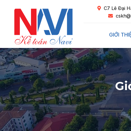
C7 Lê Đại H
cskh@
GIỚI THI
Gi