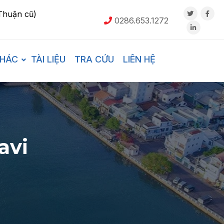
Thuận cũ)
0286.653.1272
KHÁC
TÀI LIỆU
TRA CỨU
LIÊN HỆ
avi