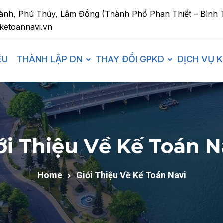
ành, Phú Thủy, Lâm Đồng (Thành Phố Phan Thiết – Bình 
ketoannavi.vn
ỆU
THÀNH LẬP DN
THAY ĐỔI GPKD
DỊCH VỤ 
ới Thiệu Về Kế Toán N
Home
Giới Thiệu Về Kế Toán Navi