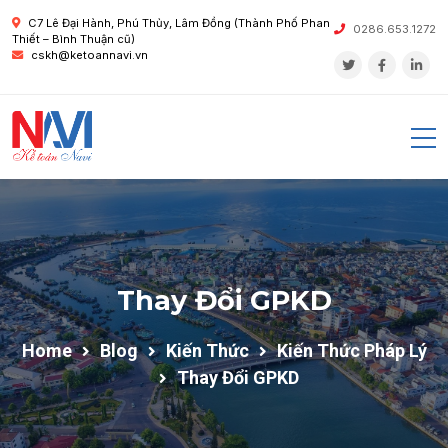
C7 Lê Đại Hành, Phú Thủy, Lâm Đồng (Thành Phố Phan
0286.653.1272
Thiết – Bình Thuận cũ)
cskh@ketoannavi.vn
Thay Đổi GPKD
Home
Blog
Kiến Thức
Kiến Thức Pháp Lý
Thay Đổi GPKD