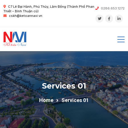
C7 Lê Đại Hành, Phú Thủy, Lâm Đồng (Thành Phố Phan
0286.653.1272
Thiết – Bình Thuận cũ)
cskh@ketoannavi.vn
Services 01
Home
Services 01