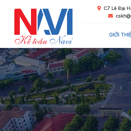
C7 Lê Đại H
cskh@
GIỚI THI