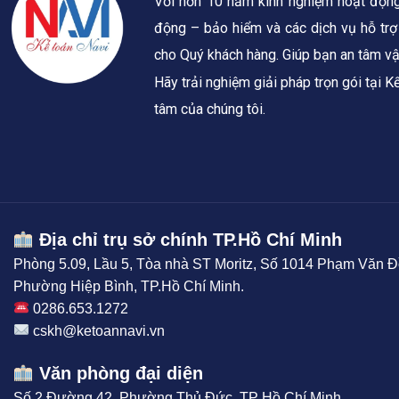
Với hơn 10 năm kinh nghiệm hoạt động t
động – bảo hiểm và các dịch vụ hỗ trợ
cho Quý khách hàng.
Giúp bạn an tâm vận
Hãy trải nghiệm giải pháp trọn gói tại 
tâm của chúng tôi.
Địa chỉ trụ sở chính TP.Hồ Chí Minh
Phòng 5.09, Lầu 5, Tòa nhà ST Moritz, Số 1014 Phạm Văn Đ
Phường Hiệp Bình, TP.Hồ Chí Minh.
0286.653.1272
cskh@ketoannavi.vn
Văn phòng đại diện
Số 2 Đường 42, Phường Thủ Đức, TP Hồ Chí Minh.