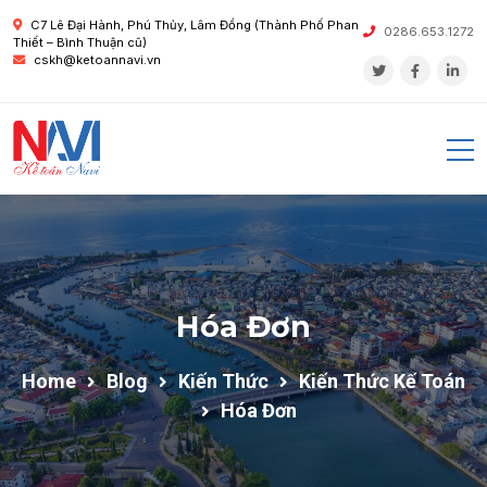
C7 Lê Đại Hành, Phú Thủy, Lâm Đồng (Thành Phố Phan
0286.653.1272
Thiết – Bình Thuận cũ)
cskh@ketoannavi.vn
Hóa Đơn
Home
Blog
Kiến Thức
Kiến Thức Kế Toán
Hóa Đơn