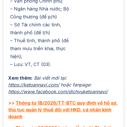
– Văn phòng Chính phủ;
– Ngân hàng Nhà nước; Bộ
Công thương (để p/h)
– Sở Tài chính các tỉnh,
thành phố (để t/h)
– Thuế tỉnh, thành phố (để
tham mưu triển khai, thực
hiện);
– Lưu: VT, CT (03).
Xem thêm:
Bài viết mới tại:
https://ketoannavi.com/
hoặc fanpage:
https://www.facebook.com/dichvuketoannavi/
>>
Thông tư 18/2026/TT-BTC quy định về hồ sơ,
thủ tục quản lý thuế đối với HKD, cá nhân kinh
doanh