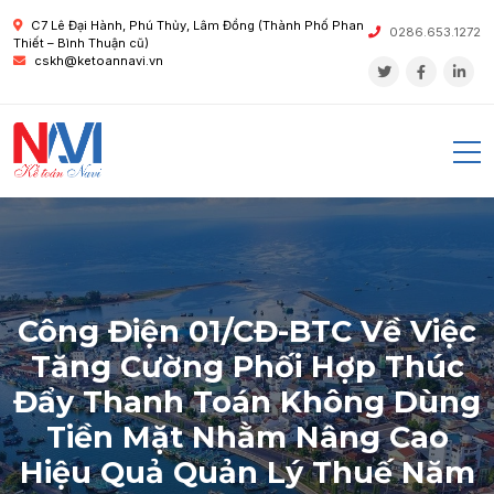
C7 Lê Đại Hành, Phú Thủy, Lâm Đồng (Thành Phố Phan
0286.653.1272
Thiết – Bình Thuận cũ)
cskh@ketoannavi.vn
Công Điện 01/CĐ-BTC Về Việc
Tăng Cường Phối Hợp Thúc
Đẩy Thanh Toán Không Dùng
Tiền Mặt Nhằm Nâng Cao
Hiệu Quả Quản Lý Thuế Năm