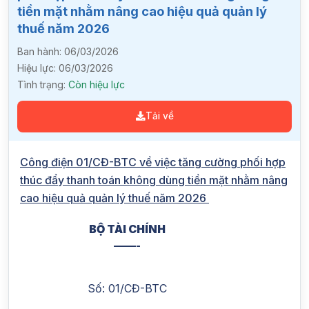
tiền mặt nhằm nâng cao hiệu quả quản lý
thuế năm 2026
Ban hành:
06/03/2026
Hiệu lực:
06/03/2026
Tình trạng:
Còn hiệu lực
Tải về
Công điện 01/CĐ-BTC về việc tăng cường phối hợp
thúc đẩy thanh toán không dùng tiền mặt nhằm nâng
cao hiệu quả quản lý thuế năm 2026
BỘ TÀI CHÍNH
C
——-
Số: 01/CĐ-BTC