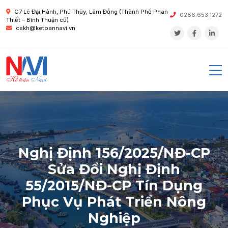
C7 Lê Đại Hành, Phú Thủy, Lâm Đồng (Thành Phố Phan
0286.653.1272
Thiết – Bình Thuận cũ)
cskh@ketoannavi.vn
Nghị Định 156/2025/NĐ-CP
Sửa Đổi Nghị Định
55/2015/NĐ-CP Tín Dụng
Phục Vụ Phát Triển Nông
Nghiệp