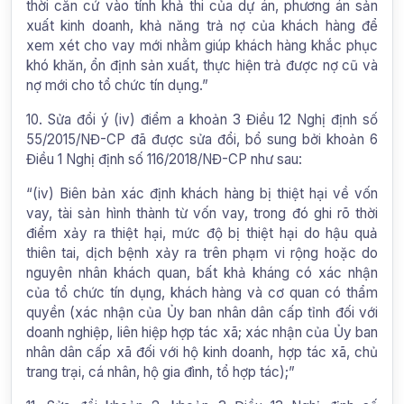
thời căn cứ vào tính khả thi của dự án, phương án sản
xuất kinh doanh, khả năng trả nợ của khách hàng để
xem xét cho vay mới nhằm giúp khách hàng khắc phục
khó khăn, ổn định sản xuất, thực hiện trả được nợ cũ và
nợ mới cho tổ chức tín dụng.”
10. Sửa đổi ý (iv) điểm a khoản 3 Điều 12 Nghị định số
55/2015/NĐ-CP đã được sửa đổi, bổ sung bởi khoản 6
Điều 1 Nghị định số 116/2018/NĐ-CP như sau:
“(iv) Biên bản xác định khách hàng bị thiệt hại về vốn
vay, tài sản hình thành từ vốn vay, trong đó ghi rõ thời
điểm xảy ra thiệt hại, mức độ bị thiệt hại do hậu quả
thiên tai, dịch bệnh xảy ra trên phạm vi rộng hoặc do
nguyên nhân khách quan, bất khả kháng có xác nhận
của tổ chức tín dụng, khách hàng và cơ quan có thẩm
quyền (xác nhận của Ủy ban nhân dân cấp tỉnh đối với
doanh nghiệp, liên hiệp hợp tác xã; xác nhận của Ủy ban
nhân dân cấp xã đối với hộ kinh doanh, hợp tác xã, chủ
trang trại, cá nhân, hộ gia đình, tổ hợp tác);”