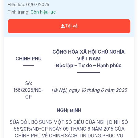
Hiệu lực:
01/07/2025
Tình trạng:
Còn hiệu lực
Tải về
CỘNG HÒA XÃ HỘI CHỦ NGHĨA
CHÍNH PHỦ
VIỆT NAM
——-
Độc lập – Tự do – Hạnh phúc
—————
Số:
156/2025/NĐ-
Hà Nội, ngày 16 tháng 6 năm 2025
CP
NGHỊ ĐỊNH
SỬA ĐỔI, BỔ SUNG MỘT SỐ ĐIỀU CỦA NGHỊ ĐỊNH SỐ
55/2015/NĐ-CP NGÀY 09 THÁNG 6 NĂM 2015 CỦA
CHÍNH PHỦ VỀ CHÍNH SÁCH TÍN DỤNG PHỤC VỤ