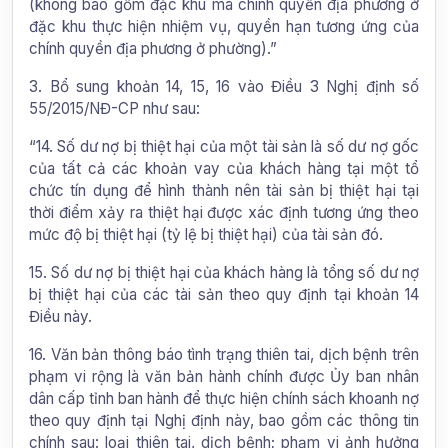
(không bao gồm đặc khu mà chính quyền địa phương ở
đặc khu thực hiện nhiệm vụ, quyền hạn tương ứng của
chính quyền địa phương ở phường).”
3. Bổ sung khoản 14, 15, 16 vào Điều 3 Nghị định số
55/2015/NĐ-CP như sau:
“14. Số dư nợ bị thiệt hại của một tài sản là số dư nợ gốc
của tất cả các khoản vay của khách hàng tại một tổ
chức tín dụng để hình thành nên tài sản bị thiệt hại tại
thời điểm xảy ra thiệt hại được xác định tương ứng theo
mức độ bị thiệt hại (tỷ lệ bị thiệt hại) của tài sản đó.
15. Số dư nợ bị thiệt hại của khách hàng là tổng số dư nợ
bị thiệt hại của các tài sản theo quy định tại khoản 14
Điều này.
16. Văn bản thông báo tình trạng thiên tai, dịch bệnh trên
phạm vi rộng là văn bản hành chính được Ủy ban nhân
dân cấp tỉnh ban hành để thực hiện chính sách khoanh nợ
theo quy định tại Nghị định này, bao gồm các thông tin
chính sau: loại thiên tai, dịch bệnh; phạm vi ảnh hưởng