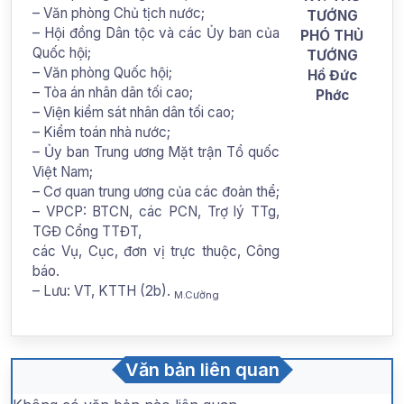
– Văn phòng Chủ tịch nước;
TƯỚNG
– Hội đồng Dân tộc và các Ủy ban của
PHÓ THỦ
Quốc hội;
TƯỚNG
– Văn phòng Quốc hội;
Hồ Đức
– Tòa án nhân dân tối cao;
Phớc
– Viện kiểm sát nhân dân tối cao;
– Kiểm toán nhà nước;
– Ủy ban Trung ương Mặt trận Tổ quốc
Việt Nam;
– Cơ quan trung ương của các đoàn thể;
– VPCP: BTCN, các PCN, Trợ lý TTg,
TGĐ Cổng TTĐT,
các Vụ, Cục, đơn vị trực thuộc, Công
báo.
– Lưu: VT, KTTH (2b).
M.Cường
Văn bản liên quan