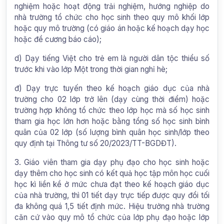
nghiệm hoặc hoạt động trải nghiệm, hướng nghiệp do
nhà trường tổ chức cho học sinh theo quy mô khối lớp
hoặc quy mô trường (có giáo án hoặc kế hoạch dạy học
hoặc đề cương báo cáo);
d) Dạy tiếng Việt cho trẻ em là người dân tộc thiểu số
trước khi vào lớp Một trong thời gian nghỉ hè;
đ) Dạy trực tuyến theo kế hoạch giáo dục của nhà
trường cho 02 lớp trở lên (dạy cùng thời điểm) hoặc
trường hợp không tổ chức theo lớp học mà số học
sinh
tham gia học lớn hơn hoặc bằng tổng số học sinh bình
quân của 02 lớp (số lượng bình quân học sinh/lớp theo
quy định tại Thông tư số 20/2023/TT-BGDĐT).
3. Giáo viên tham gia dạy phụ đạo cho học sinh hoặc
dạy thêm cho học sinh có kết quả học tập môn học cuối
học kì liền kề ở mức chưa đạt theo kế hoạch giáo dục
của nhà trường, thì 01 tiết dạy trực tiếp được quy đổi tối
đa không quá 1,5 tiết định mức. Hiệu trưởng nhà trường
căn cứ vào quy mô tổ chức của lớp phụ đạo hoặc lớp