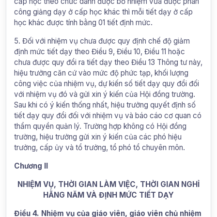
cấp học theo chức danh được bổ nhiệm vừa được phân
công giảng dạy ở cấp học khác thì mỗi tiết dạy ở cấp
học khác được tính bằng 01 tiết định mức.
5. Đối với nhiệm vụ chưa được quy định chế độ giảm
định mức tiết dạy theo Điều 9, Điều 10, Điều 11 hoặc
chưa được quy đổi ra tiết dạy theo Điều 13 Thông tư này,
hiệu trưởng căn cứ vào mức độ phức tạp, khối lượng
công việc của nhiệm vụ, dự kiến số tiết dạy quy đổi đối
với nhiệm vụ đó và gửi xin ý kiến của Hội đồng trường.
Sau khi có ý kiến thống nhất, hiệu trưởng quyết định số
tiết dạy quy đổi đối với nhiệm vụ và báo cáo cơ quan có
thẩm quyền quản lý. Trường hợp không có Hội đồng
trường, hiệu trưởng gửi xin ý kiến của các phó hiệu
trưởng, cấp ủy và tổ trưởng, tổ phó tổ chuyên môn.
Chương II
NHIỆM VỤ, THỜI GIAN LÀM VIỆC, THỜI GIAN NGHỈ
HẰNG NĂM VÀ ĐỊNH MỨC TIẾT DẠY
Điều 4. Nhiệm vụ của giáo viên, giáo viên chủ nhiệm