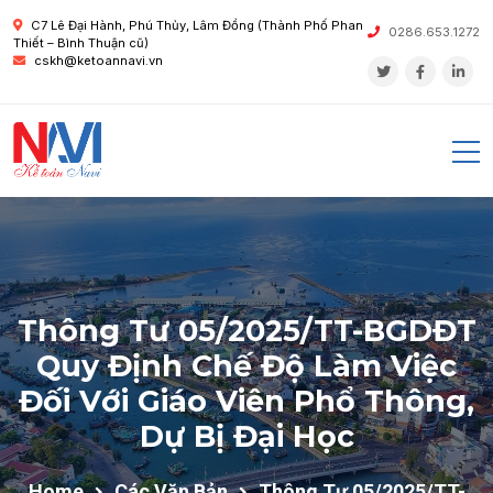
C7 Lê Đại Hành, Phú Thủy, Lâm Đồng (Thành Phố Phan
0286.653.1272
Thiết – Bình Thuận cũ)
cskh@ketoannavi.vn
Thông Tư 05/2025/TT-BGDĐT
Quy Định Chế Độ Làm Việc
Đối Với Giáo Viên Phổ Thông,
Dự Bị Đại Học
Home
Các Văn Bản
Thông Tư 05/2025/TT-