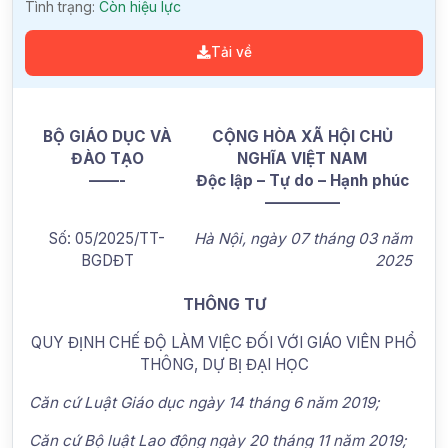
Tình trạng:
Còn hiệu lực
Tải về
BỘ GIÁO DỤC VÀ
CỘNG HÒA XÃ HỘI CHỦ
ĐÀO TẠO
NGHĨA VIỆT NAM
——-
Độc lập – Tự do – Hạnh phúc
—————
Số: 05/2025/TT-
Hà Nội, ngày 07 tháng 03 năm
BGDĐT
2025
THÔNG TƯ
QUY ĐỊNH CHẾ ĐỘ LÀM VIỆC ĐỐI VỚI GIÁO VIÊN PHỔ
THÔNG, DỰ BỊ ĐẠI HỌC
Căn cứ Luật Giáo dục ngày 14 tháng 6 năm 2019;
Căn cứ Bộ luật Lao động ngày 20 tháng 11 năm 2019;