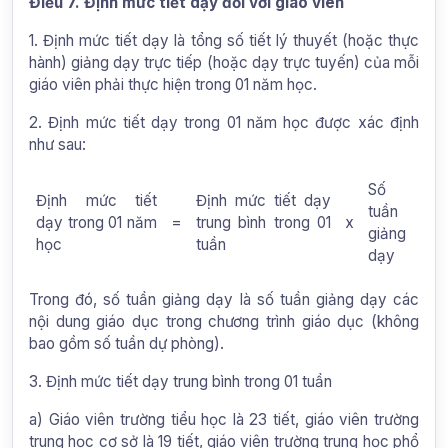
Điều 7. Định mức tiết dạy đối với giáo viên
1. Định mức tiết dạy là tổng số tiết lý thuyết (hoặc thực
hành) giảng dạy trực tiếp (hoặc dạy trực tuyến) của mỗi
giáo viên phải thực hiện trong 01 năm học.
2. Định mức tiết dạy trong 01 năm học được xác định
như sau:
Số
Định mức tiết
Định mức tiết dạy
tuần
dạy trong 01 năm
=
trung bình trong 01
x
giảng
học
tuần
dạy
Trong đó, số tuần giảng dạy là số tuần giảng dạy các
nội dung giáo dục trong chương trình giáo dục (không
bao gồm số tuần dự phòng).
3. Định mức tiết dạy trung bình trong 01 tuần
a) Giáo viên trường tiểu học là 23 tiết, giáo viên trường
trung học cơ sở là 19 tiết, giáo viên trường trung học phổ