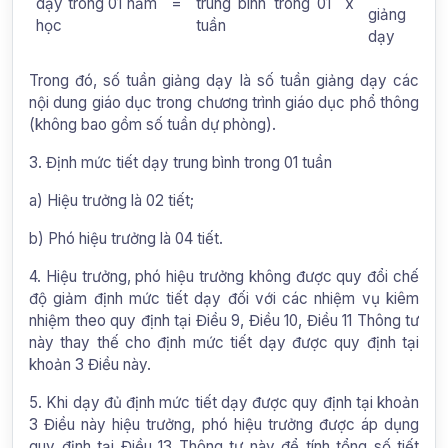
dạy trong 01 năm
=
trung bình trong 01
x
giảng
học
tuần
dạy
Trong đó, số tuần giảng dạy là số tuần giảng dạy các
nội dung giáo dục trong chương trình giáo dục phổ thông
(không bao gồm số tuần dự phòng).
3. Định mức tiết dạy trung bình trong 01 tuần
a) Hiệu trưởng là 02 tiết;
b) Phó hiệu trưởng là 04 tiết.
4. Hiệu trưởng, phó hiệu trưởng không được quy đổi chế
độ giảm định mức tiết dạy đối với các nhiệm vụ kiêm
nhiệm theo quy định tại
Điều 9, Điều 10, Điều 11 Thông tư
này thay thế cho định mức tiết dạy được quy định tại
khoản 3 Điều này.
5. Khi dạy đủ định mức tiết dạy được quy định tại khoản
3 Điều này hiệu trưởng, phó hiệu trưởng được áp dụng
quy định tại
Điều 13 Thông tư này để tính tổng số tiết