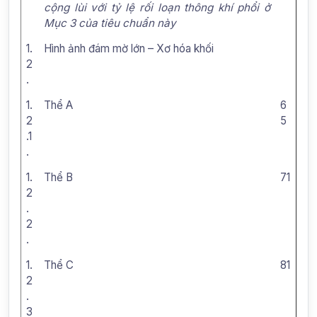
cộng lùi với tỷ lệ rối loạn thông khí phổi ở
Mục 3 của tiêu chuẩn này
1.
Hình ảnh đám mờ lớn – Xơ hóa khối
2
.
1.
Thể A
6
2
5
.1
.
1.
Thể B
71
2
.
2
.
1.
Thể C
81
2
.
3