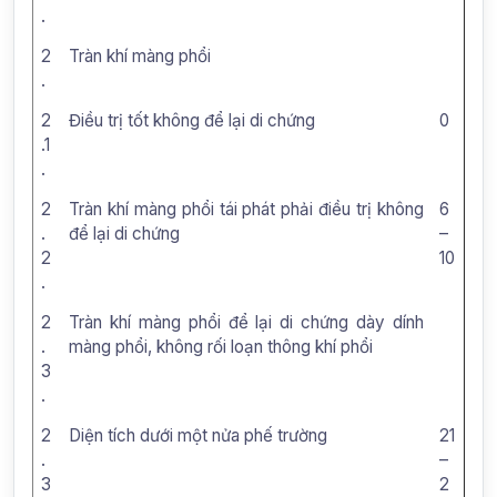
.
2
Tràn khí màng phổi
.
2
Điều trị tốt không để lại di chứng
0
.1
.
2
Tràn khí màng phổi tái phát phải điều trị không
6
.
để lại di chứng
–
2
10
.
2
Tràn khí màng phổi để lại di chứng dày dính
.
màng phổi, không rối loạn thông khí phổi
3
.
2
Diện tích dưới một nửa phế trường
21
.
–
3
2