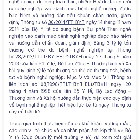
nghề nghiệp do rung toàn thân, nhiễm HIV do tai nạn rủi
ro nghề nghiệp vào danh mục bệnh nghề nghiệp được
bảo hiểm và hướng dẫn tiêu chuẩn chẩn đoán, giám
định; Thông tư số
36/2014/TT-BYT
ngày 14 tháng 11 năm
2014 của Bộ Y tế bổ sung bệnh Bụi phổi Than nghề
nghiệp vào danh mục bệnh nghề nghiệp được bảo hiểm
và hướng dẫn chẩn đoán, giám định; Bảng 3 tỷ lệ tổn
thương cơ thể do bệnh nghề nghiệp tại Thông
tư
28/2013/TTLT-BYT-BLĐTBXH
ngày 27 tháng 9 năm
2013 của liên Bộ Y tế, Bộ Lao động – Thương binh và Xã
hội quy định tỷ lệ tổn thương cơ thể do thương tích, bệnh
tật và bệnh nghề nghiệp;
Mục V và Mục VII Thông tư
liên tịch số 08/1998/TTLT-BYT-BLĐTBXH ngày 20
tháng 4 năm 1998 của liên Bộ Y tế, Bộ Lao động –
Thương binh và Xã hội hướng dẫn thực hiện các quy định
về bệnh nghề nghiệp, hết hiệu lực kể từ ngày Thông tư
này có hiệu lực.
Trong quá trình thực hiện nếu có khó khăn, vướng mắc,
các đơn vị, tổ chức và cá nhân phản ánh kịp thời về Bộ
Y tế (Cục Quản lý môi trường y tế) để xem xét giải