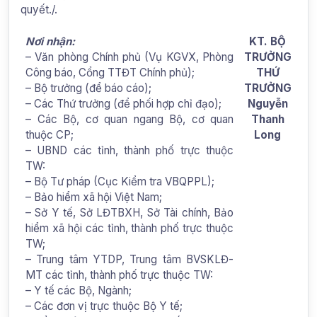
quyết./.
Nơi nhận:
KT. BỘ
– Văn phòng Chính phủ (Vụ KGVX, Phòng
TRƯỞNG
Công báo, Cổng TTĐT Chính phủ);
THỨ
– Bộ trưởng (để báo cáo);
TRƯỞNG
– Các Thứ trưởng (để phối hợp chỉ đạo);
Nguyễn
– Các Bộ, cơ quan ngang Bộ, cơ quan
Thanh
thuộc CP;
Long
– UBND các tỉnh, thành phố trực thuộc
TW:
– Bộ Tư pháp (Cục Kiểm tra VBQPPL);
– Bảo hiểm xã hội Việt Nam;
– Sở Y tế, Sở LĐTBXH, Sở Tài chính, Bảo
hiểm xã hội các tỉnh, thành phố trực thuộc
TW;
– Trung tâm YTDP, Trung tâm BVSKLĐ-
MT các tỉnh, thành phố trực thuộc TW:
– Y tế các Bộ, Ngành;
– Các đơn vị trực thuộc Bộ Y tế;