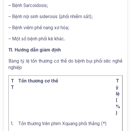
– Bệnh Sarcoidosis;
– Bệnh nội sinh siderosis (phổi nhiễm sắt);
– Bệnh viêm phế nang xơ hóa;
– Một số bệnh phổi kẽ khác.
11. Hướng dẫn giám định
Bảng tỷ lệ tổn thương cơ thể do bệnh bụi phổi silic nghề
nghiệp
T
Tổn thương cơ thể
T
T
ỷ
lệ
(
%
)
1.
Tổn thương trên phim Xquang phổi thẳng (*)