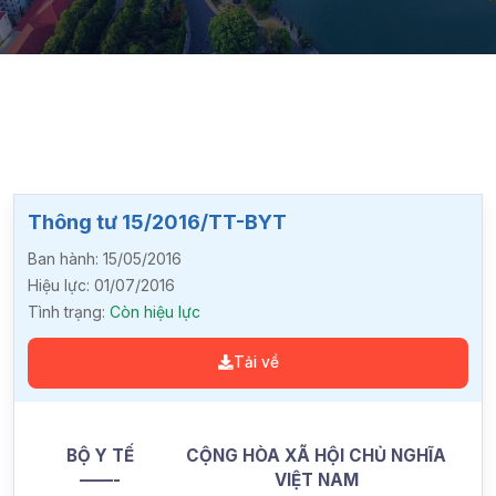
Thông tư 15/2016/TT-BYT
Ban hành:
15/05/2016
Hiệu lực:
01/07/2016
Tình trạng:
Còn hiệu lực
Tải về
B
Ộ
Y
T
Ế
CỘNG HÒA XÃ HỘI CHỦ NGHĨA
——-
VIỆT NAM