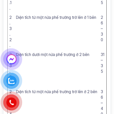
.1
5
.
2
Diện tích từ một nửa phế trường trở lên ở 1 bên
2
.
6
3
–
.
3
2
0
.
2
Diện tích dưới một nửa phế trường ở 2 bên
31
.
–
3
3
.
5
3
.
2
Diện tích từ một nửa phế trường trở lên ở 2 bên
3
.
6
3
–
.
4