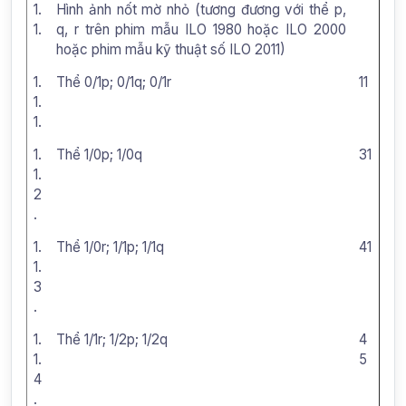
1.
Hình ảnh nốt mờ nhỏ (tương đương với thể p,
1.
q, r trên phim mẫu ILO 1980 hoặc ILO 2000
hoặc phim mẫu kỹ thuật số ILO 2011)
1.
Thể 0/1p; 0/1q; 0/1r
11
1.
1.
1.
Thể 1/0p; 1/0q
31
1.
2
.
1.
Thể 1/0r; 1/1p; 1/1q
41
1.
3
.
1.
Thể 1/1r; 1/2p; 1/2q
4
1.
5
4
.