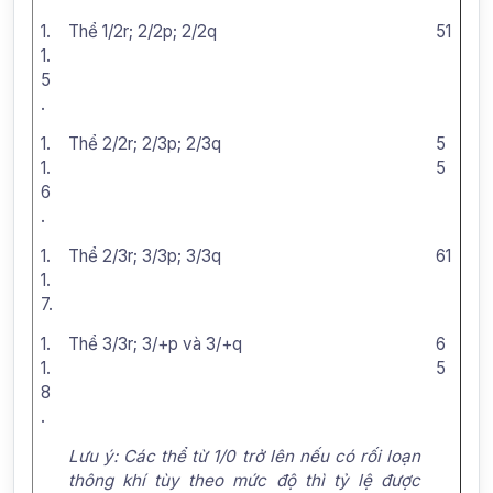
1.
Thể 1/2r; 2/2p; 2/2q
51
1.
5
.
1.
Thể 2/2r; 2/3p; 2/3q
5
1.
5
6
.
1.
Thể 2/3r; 3/3p; 3/3q
61
1.
7.
1.
Thể 3/3r; 3/+p và 3/+q
6
1.
5
8
.
Lưu ý: Các thể từ 1/0 trở lên nếu có rối loạn
thông khí tùy theo mức độ thì tỷ lệ được