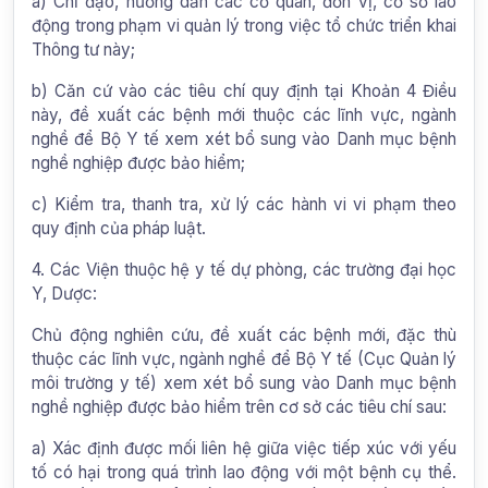
a) Chỉ đạo, hướng dẫn các cơ quan, đơn vị, cơ sở lao
động trong phạm vi quản lý trong việc tổ chức triển khai
Thông tư này;
b) Căn cứ vào các tiêu chí quy định tại Khoản 4 Điều
này, đề xuất các bệnh mới thuộc các lĩnh vực, ngành
nghề để Bộ Y tế xem xét bổ sung vào Danh mục bệnh
nghề nghiệp được bảo hiểm;
c) Kiểm tra, thanh tra, xử lý các hành vi vi phạm theo
quy định của pháp luật.
4. Các Viện thuộc hệ y tế dự phòng, các trường đại học
Y, Dược:
Chủ động nghiên cứu, đề xuất các bệnh mới, đặc thù
thuộc các lĩnh vực, ngành nghề để Bộ Y tế (Cục Quản lý
môi trường y tế) xem xét bổ sung vào Danh mục bệnh
nghề nghiệp được bảo hiểm trên cơ sở các tiêu chí sau:
a) Xác định được mối liên hệ giữa việc tiếp xúc với yếu
tố có hại trong quá trình lao động với một bệnh cụ thể.