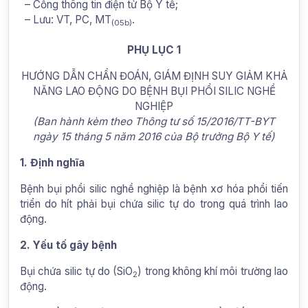
– Cổng thông tin điện tử Bộ Y tế;
– Lưu: VT, PC, MT
.
(05b)
PHỤ LỤC 1
HƯỚNG DẪN CHẨN ĐOÁN, GIÁM ĐỊNH SUY GIẢM KHẢ
NĂNG LAO ĐỘNG DO BỆNH BỤI PHỔI SILIC NGHỀ
NGHIỆP
(Ban hành kèm theo Thông tư số 15/2016/TT-BYT
ngày 15 tháng 5 năm 2016 của Bộ trưởng Bộ Y tế)
1. Định nghĩa
Bệnh bụi phổi silic nghề nghiệp là bệnh xơ hóa phổi tiến
triển do hít phải bụi chứa silic tự do trong quá trình lao
động.
2. Yếu tố gây bệnh
Bụi chứa silic tự do (SiO
) trong không khí môi trường lao
2
động.